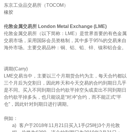
东京工业品交易所（
TOCOM
）
橡胶
伦敦金属交易所 London Metal Exchange (LME)
伦敦金属交易所（以下简称：LME）是世界首要的有色金属
交易市场，采用国际会员资格制，其中多于95%的交易来自
海外市场。主要交易品种：铜、铝、铅、锌、镍和铝合金。
调期
(Carry)
LME
交易当中，主要以三个月期货合约为主，每天合约都以
三个月后为交割日，因此昨天和今天交易的合约到期日几乎
是不同。买入不同到期日合约欲平掉空头或卖出不同到期日
合约欲平掉多头，也只能说是“对冲”合约，而不能正式“平
仓”，因此针对到期日进行调期。
例如：
a)
客户于
2018
年
11
月
21
日买入
1
手
(25
吨
)3
个月伦敦