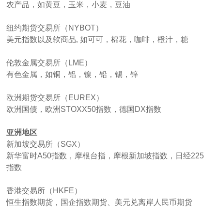
农产品，如黄豆，玉米，小麦，豆油
纽约期货交易所（
NYBOT
）
美元指数以及软商品
,
如可可，棉花，咖啡，橙汁，糖
伦敦金属交易所（
LME
）
有色金属，如铜，铝，镍，铅，锡，锌
欧洲期货交易所（
EUREX
）
欧洲国债，欧洲
STOXX50
指数，德国
DX
指数
亚洲地区
新加坡交易所（
SGX
）
新华富时
A50
指数，摩根台指，摩根新加坡指数，日经
225
指数
香港交易所（
HKFE
）
恒生指数期货，国企指数期货、美元兑离岸人民币期货