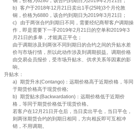
铜，价格为
6280
，该合约到期日为
2019
年
2
月
21
日；
b)
客户于
2018
年
12
月
21
日卖出
1
手
(25
吨
)3
个月伦敦
铜，价格为
6880
，该合约到期日为
2019
年
3
月
21
日；
c)
由于两张合约到期日不同，需要经纪商帮客户调期操
作，即是需要下一手
2019
年
2
月
21
日的空单和
2019
年
3
月
21
日的多单，才能真正平仓；
由于调期涉及到两张不同到期日的合约之间的升贴水差
价与市场行情，所以此动作涉及到调期损益。调期价格
由交易会员报价，受市场升贴水、供求关系等因素的影
响。
升贴水：
a)
期货升水
(Contango)
：远期价格高于近期价格，等同
于期货价格高于现货价格
;
b)
期货贴水
(Backwardation)
：远期价格低于近期价
格，等同于期货价格低于现货价格。
若客户在
12
月
21
日开仓后，当日卖出平仓，当日平仓，
则两张期货合约的到期日相同，方向相反即可互相冲
销，不用调期。