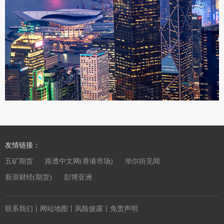
友情链接：
五矿期货
路透中文网(香港市场)
华尔街见闻
新浪财经(期货)
彭博亚洲
联系我们
丨
网站地图
丨
风险披露
丨
免责声明