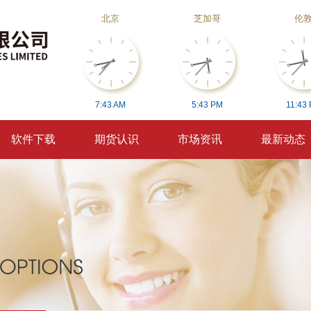
北京
芝加哥
伦
7:
43
AM
5:
43
PM
11:
43
软件下载
期货认识
市场资讯
最新动态