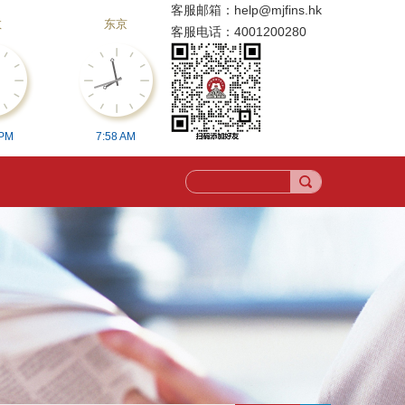
客服邮箱：
help@mjfins.hk
敦
东京
客服电话：
4001200280
PM
7:
58
AM