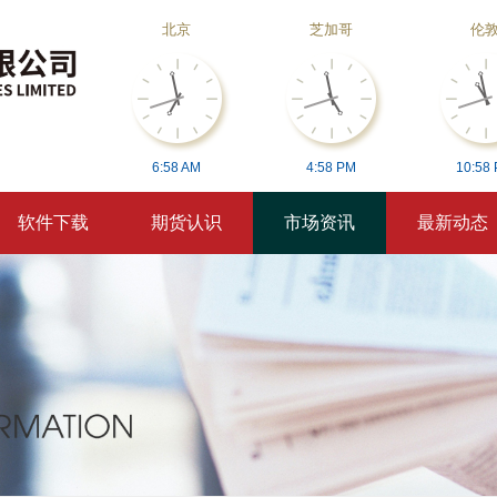
北京
芝加哥
伦
6:
58
AM
4:
58
PM
10:
58
软件下载
期货认识
市场资讯
最新动态